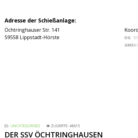
Adresse der Schießanlage:
Öchtringhauser Str. 141
Koord
59558 Lippstadt-Hörste
DG
51
GMS
N 
UNCATEGORISED
ZUGRIFFE: 48615
DER SSV ÖCHTRINGHAUSEN