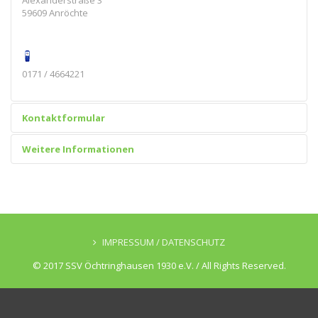
Alexanderstraße 3
59609 Anröchte
0171 / 4664221
Kontaktformular
Weitere Informationen
IMPRESSUM / DATENSCHUTZ
© 2017 SSV Öchtringhausen 1930 e.V. / All Rights Reserved.